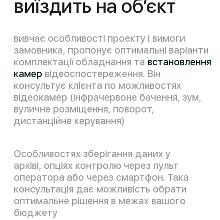
brands
Пропонуємо широкий спектр
техніки для домофонії Hikvision,
ATIS, Intercom, Tantos, Slinex від
провідних світових виробників.
масштаб
Протягом робочого дня
виконаємо монтаж домофону у
Вінниці та області, а для
масштабних робіт виділимо
декілька бригад