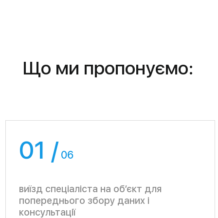
комплектуючих
04 /
06
налаштування обладнання
05 /
06
інструктаж користувача