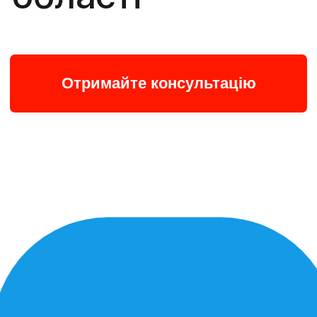
Як купити
відеодомофон з
монтажем у Вінниці
Компанія «Великий брат» виконує
встановлення домофону
на під’їзди,