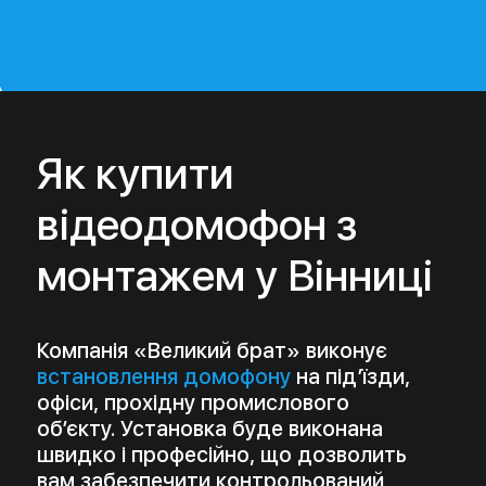
офіси, прохідну промислового
об’єкту. Установка буде виконана
швидко і професійно, що дозволить
вам забезпечити контрольований
доступ в будинок, квартиру або
інше приміщення.
Також пропонуємо
відеодомофон купити
по
демократичній ціні з
наступним професійним
монтажем нашими фахівцями.
Придбавши сучасне
обладнання в нашому
офлайн- або онлайн-магазині,
ви отримаєте фінансову
вигоду та гарантію якісного
виконання робіт!