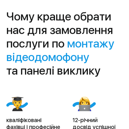
Наші контакти
velykyi.brat@gmail.com
+38 096 266 96 96
Пн-Пт: 9:00 - 18:00
Сб-Нд: Вихідний
Янгеля 4, 1 поверх, по
центральному коридору
майже в кінець, справа
офіс 137