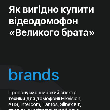
Подзвоніть нам
зараз і отримайте
професійну
консультацію та
оперативний
розрахунок
вартості послуги!