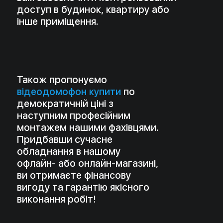
Монтаж
домофона
під ключ
В більшості випадків встановлення
домофону спеціалістами компанії
«Великий брат» виконується за 1
робочий день.