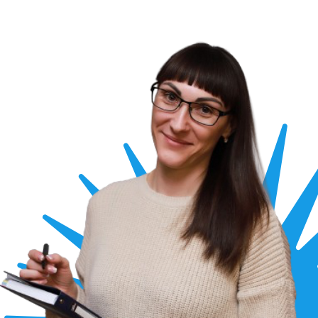
Чому краще обрати
нас для замовлення
послуги по
монтажу
відеодомофону
та панелі виклику
кваліфіковані
12-річний
фахівці і професійне
досвід успішної
обладнання
роботи в IT-
сегменті