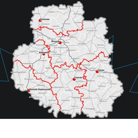
Для масштабних проектів,
наприклад, житлових комплексів з
підключенням багатьох квартир
строки виконання замовлення
обговорюються окремо.
Що ми пропонуємо:
01 /
06
виїзд спеціаліста на об’єкт для
попереднього збору даних і
консультації