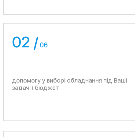
06 /
06
гарантійне і післягарантійне
обслуговування системи контролю
доступу
Перед монтажем
наш інженер
виїздить на об’єкт
вивчає особливості проекту і вимоги