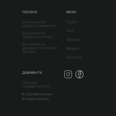
ПОСЛУГИ
МЕНЮ
Встановлення
Прайс
відеоспостереження
Блог
Встановлення
охоронної системи
Магазин
Встановлення
домофону та панелей
Вакансії
виклику
Контакти
ДОКУМЕНТИ
Політика
конфіденційності
© 2023 Великий Брат
Всі права захищені