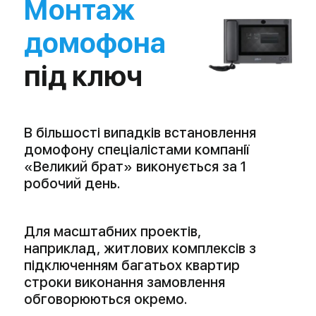
02 /
06
допомогу у виборі обладнання під Ваші
задачі і бюджет
03 /
06
приїзд бригади монтажників і
монтаж
домофона
, викличної панелі,
електромагнітного замку та інших