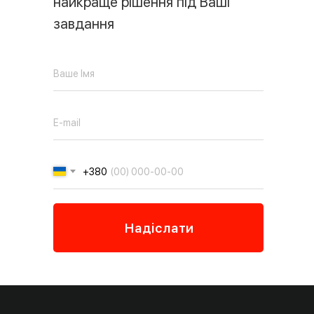
найкраще рішення під Ваші
завдання
монтаж
1000-1500
електрозамка
грн
монтаж панелі
700 грн
виклику
монтаж
700 грн
домофона
прокладка
+380
15-25 грн/м
кабельних мереж
Надіслати